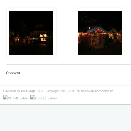
Übersicht
Powered by
cms2day
3.9.2 - Copyright 2010, 2011 by deichvilla-norddeich.de