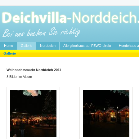
Home
Gallerie
Norddeich
Allergikerhaus auf FEWO-direkt
Hundehaus a
Gallerie
Weihnachtsmarkt Norddeich 2011
8 Bilder im Album